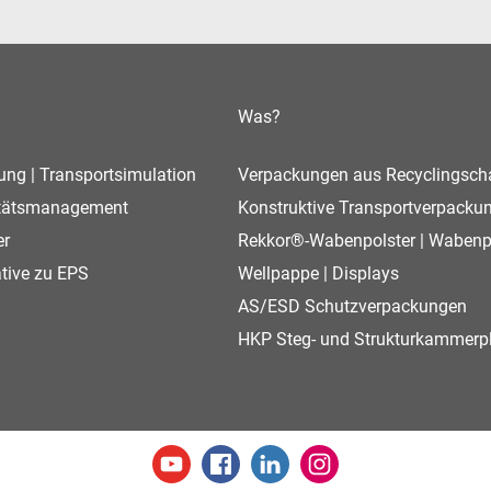
Was?
ng | Transportsimulation
Verpackungen aus Recyclingsc
itätsmanagement
Konstruktive Transportverpacku
er
Rekkor®-Wabenpolster | Wabenp
ative zu EPS
Wellpappe | Displays
AS/ESD Schutzverpackungen
HKP Steg- und Strukturkammerpl