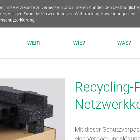
fen, unsere Website zu verbessern und unseren Kunden den bestmögliche
licken, willigen Sie in die Verwendung von Webtracking-Anwendungen ein.
enschutzerklärung
.
WER?
WIE?
WAS?
Recycling-
Netzwerkk
Mit dieser Schutzverpa
eine Verpackungslösung 