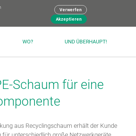
n
Verwerfen
Akzeptieren
WO?
UND ÜBERHAUPT!
PE-Schaum für eine
omponente
ckung aus Recyclingschaum erhält der Kunde
für unterschiedlich große Netzwerkgeräte.