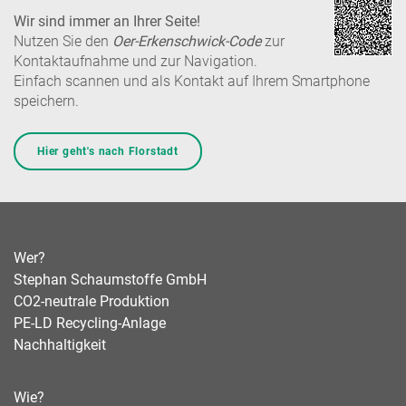
Wir sind immer an Ihrer Seite!
Nutzen Sie den
Oer-Erkenschwick-Code
zur
Kontaktaufnahme und zur Navigation.
Einfach scannen und als Kontakt auf Ihrem Smartphone
speichern.
Hier geht's nach Florstadt
Wer?
Stephan Schaumstoffe GmbH
CO2-neutrale Produktion
PE-LD Recycling-Anlage
Nachhaltigkeit
Wie?